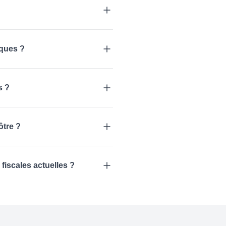
iques ?
s ?
ôtre ?
fiscales actuelles ?